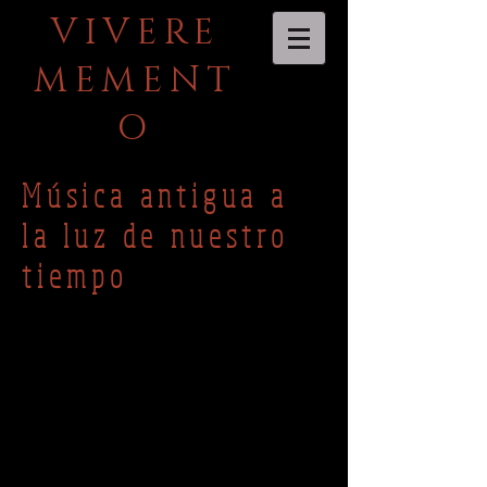
VIVERE
MEMENT
O
Música antigua a
la luz de nuestro
tiempo