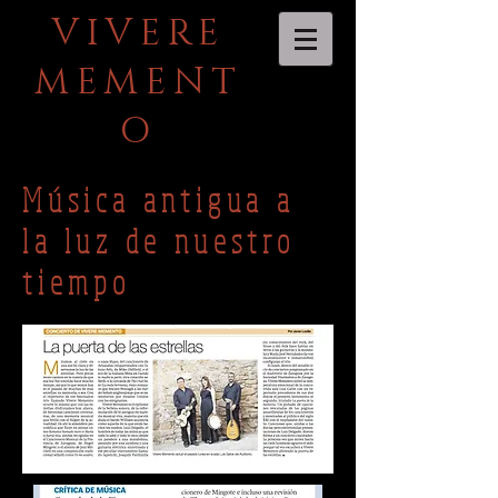
VIVERE
MEMENT
O
Música antigua a
la luz de nuestro
tiempo